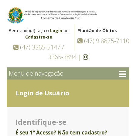
Bem-vindo(a) faça o
Login
ou
Plantão de Óbitos
Cadastre-se
(47) 9 8875-7110
(47) 3365-5147 /
3365-3894 |
Menu de navegação
Login de Usuário
Identifique-se
É seu 1º Acesso? Não tem cadastro?