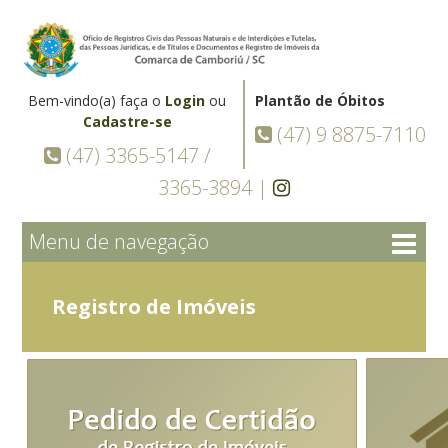
Bem-vindo(a) faça o
Login
ou
Plantão de Óbitos
Cadastre-se
(47) 9 8875-7110
(47) 3365-5147 /
3365-3894 |
Menu de navegação
Registro de Imóveis