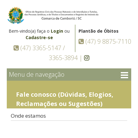
Bem-vindo(a) faça o
Login
ou
Plantão de Óbitos
Cadastre-se
(47) 9 8875-7110
(47) 3365-5147 /
3365-3894 |
Menu de navegação
Fale conosco (Dúvidas, Elogios,
Reclamações ou Sugestões)
Onde estamos